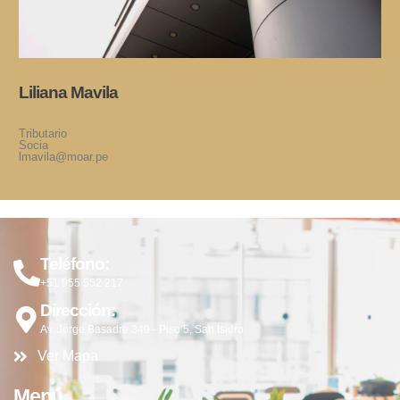
Liliana Mavila
Tributario
Socia
lmavila@moar.pe
Teléfono:
+51 955 552 217
Dirección:
Av. Jorge Basadre 349 - Piso 5, San Isidro
Ver Mapa
Menú