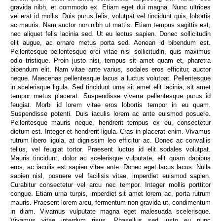
gravida nibh, et commodo ex. Etiam eget dui magna. Nunc ultrices
vel erat id mollis. Duis purus felis, volutpat vel tincidunt quis, lobortis
ac mauris. Nam auctor non nibh ut mattis. Etiam tempus sagittis est,
nec aliquet felis lacinia sed. Ut eu lectus sapien. Donec sollicitudin
elit augue, ac ornare metus porta sed. Aenean id bibendum est.
Pellentesque pellentesque orci vitae nisl sollicitudin, quis maximus
odio tristique. Proin justo nisi, tempus sit amet quam et, pharetra
bibendum elit. Nam vitae ante varius, sodales eros efficitur, auctor
neque. Maecenas pellentesque lacus a luctus volutpat. Pellentesque
in scelerisque ligula. Sed tincidunt urna sit amet elit lacinia, sit amet
tempor metus placerat. Suspendisse viverra pellentesque purus id
feugiat. Morbi id lorem vitae eros lobortis tempor in eu quam.
Suspendisse potenti. Duis iaculis lorem ac ante euismod posuere.
Pellentesque mauris neque, hendrerit tempus ex eu, consectetur
dictum est. Integer et hendrerit ligula. Cras in placerat enim. Vivamus
rutrum libero ligula, at dignissim leo efficitur ac. Donec ac convallis
tellus, vel feugiat tortor. Praesent luctus id elit sodales volutpat.
Mauris tincidunt, dolor ac scelerisque vulputate, elit quam dapibus
eros, ac iaculis est sapien vitae ante. Donec eget lacus lacus. Nulla
sapien nisl, posuere vel facilisis vitae, imperdiet euismod sapien.
Curabitur consectetur vel arcu nec tempor. Integer mollis porttitor
congue. Etiam urna turpis, imperdiet sit amet lorem ac, porta rutrum
mauris. Praesent lorem arcu, fermentum non gravida ut, condimentum
in diam. Vivamus vulputate magna eget malesuada scelerisque.
Vivamus vitae interdum risus. Phasellus sed justo eu nunc