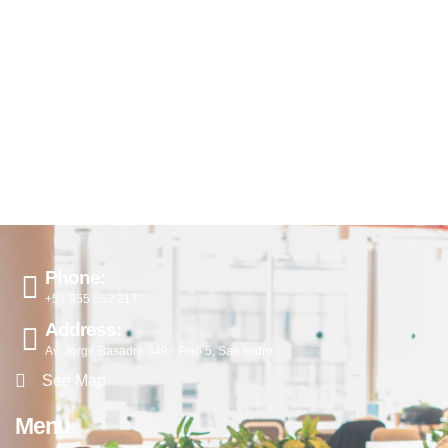
Phone:
+51 955 552 217
Address:
Av. Jorge Basadre 349 - Piso 5, San Isidro
See Map
Menu