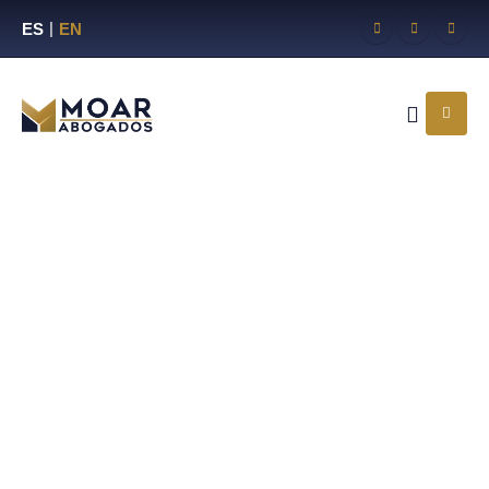
ES
EN