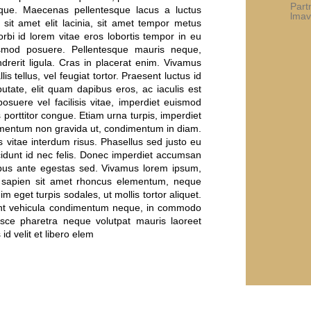
Part
neque. Maecenas pellentesque lacus a luctus
lmav
a sit amet elit lacinia, sit amet tempor metus
rbi id lorem vitae eros lobortis tempor in eu
ismod posuere. Pellentesque mauris neque,
drerit ligula. Cras in placerat enim. Vivamus
is tellus, vel feugiat tortor. Praesent luctus id
putate, elit quam dapibus eros, ac iaculis est
osuere vel facilisis vitae, imperdiet euismod
 porttitor congue. Etiam urna turpis, imperdiet
ermentum non gravida ut, condimentum in diam.
vitae interdum risus. Phasellus sed justo eu
ncidunt id nec felis. Donec imperdiet accumsan
ibus ante egestas sed. Vivamus lorem ipsum,
nt, sapien sit amet rhoncus elementum, neque
im eget turpis sodales, ut mollis tortor aliquet.
esent vehicula condimentum neque, in commodo
usce pharetra neque volutpat mauris laoreet
d velit et libero elem