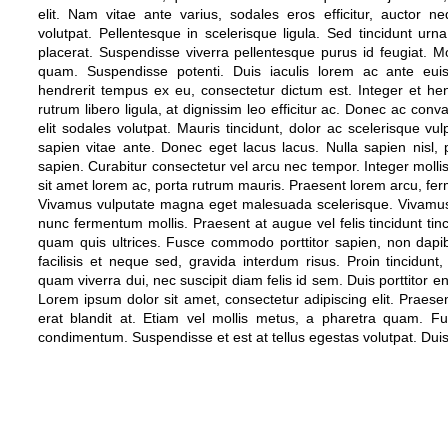
elit. Nam vitae ante varius, sodales eros efficitur, auctor 
volutpat. Pellentesque in scelerisque ligula. Sed tincidunt urn
placerat. Suspendisse viverra pellentesque purus id feugiat. Mo
quam. Suspendisse potenti. Duis iaculis lorem ac ante eu
hendrerit tempus ex eu, consectetur dictum est. Integer et hen
rutrum libero ligula, at dignissim leo efficitur ac. Donec ac convall
elit sodales volutpat. Mauris tincidunt, dolor ac scelerisque vul
sapien vitae ante. Donec eget lacus lacus. Nulla sapien nisl, p
sapien. Curabitur consectetur vel arcu nec tempor. Integer mollis
sit amet lorem ac, porta rutrum mauris. Praesent lorem arcu, f
Vivamus vulputate magna eget malesuada scelerisque. Vivamus 
nunc fermentum mollis. Praesent at augue vel felis tincidunt ti
quam quis ultrices. Fusce commodo porttitor sapien, non dap
facilisis et neque sed, gravida interdum risus. Proin tincidu
quam viverra dui, nec suscipit diam felis id sem. Duis porttitor en
Lorem ipsum dolor sit amet, consectetur adipiscing elit. Pra
erat blandit at. Etiam vel mollis metus, a pharetra quam. F
condimentum. Suspendisse et est at tellus egestas volutpat. Duis i