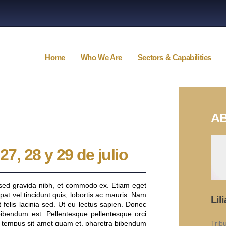
Home
Who We Are
Sectors & Capabilities
AB
27, 28 y 29 de julio
m sed gravida nibh, et commodo ex. Etiam eget
tpat vel tincidunt quis, lobortis ac mauris. Nam
Lil
 felis lacinia sed. Ut eu lectus sapien. Donec
bibendum est. Pellentesque pellentesque orci
Tribu
nisi, tempus sit amet quam et, pharetra bibendum