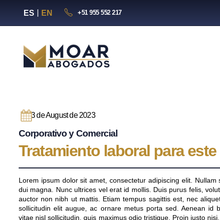
ES
EN
+51 955 552 217
3 de August de 2023
Corporativo y Comercial
Tratamiento laboral para este 
Lorem ipsum dolor sit amet, consectetur adipiscing elit. Nulla
dui magna. Nunc ultrices vel erat id mollis. Duis purus felis, volu
auctor non nibh ut mattis. Etiam tempus sagittis est, nec aliquet
sollicitudin elit augue, ac ornare metus porta sed. Aenean id 
vitae nisl sollicitudin, quis maximus odio tristique. Proin justo 