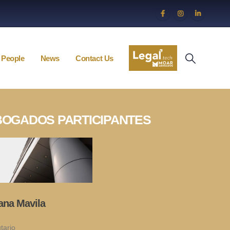
People
News
Contact Us
OGADOS PARTICIPANTES
iana Mavila
tario